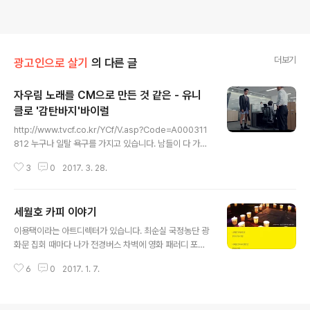
더보기
광고인으로 살기
의 다른 글
자우림 노래를 CM으로 만든 것 같은 - 유니
클로 '감탄바지'바이럴
글 내용
http://www.tvcf.co.kr/YCf/V.asp?Code=A000311
812 누구나 일탈 욕구를 가지고 있습니다. 남들이 다 가는
정해진 길은 재미 없으니까요. 그래서 자우림이라는 밴드
3
0
2017. 3. 28.
는 '아파트 옥상에서 번지점프를~ 신도림역 안에서 스트립
쇼를~'하고 노래했었죠. 그런데 그런 현대인의 욕구를 잘
건드린 캠페인이 나왔습니다. On-air 된지 며칠 안 된 유
세월호 카피 이야기
니클로 '감탄바지'바이럴입니다. 사실 본편 CM까지 그리
글 내용
재미있는 건 아닙니다. 그러나 좀 더 길고 자유롭게 생각을
이용택이라는 아트디렉터가 있습니다. 최순실 국정농단 광
펼칠 수 있는 바이럴에서는 드라마틱한 설정과 과장, 유머
화문 집회 때마다 나가 전경버스 차벽에 영화 패러디 포스
를 마음껏 살렸습니다. 남궁민이라는 모델도 흡입력이 있
터를 붙이는 열혈 청년입니다. 왜 그런 일을 하냐고 물었더
고 '감탄바지'라는 네이밍조차도 캠페인을 도와주고 있는
6
0
2017. 1. 7.
니 ‘뭐라도 해야 할 것 같아서’라는 대답이 돌아왔습니다.
느낌입니다. 당신은 어떻게 보셨나요? 뭐, 누구나 생각할
그도 광고일 해서 먹고사는 사람이라 그리 한가하지 않을
수 있는..
텐데 그 열정과 정성이 놀랍습니다. 이용택 실장은 작년에