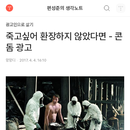
검색하기
편성준의 생각노트
티스토리
광고인으로 살기
죽고싶어 환장하지 않았다면 - 콘
돔 광고
망망디
2017. 4. 4. 16:10