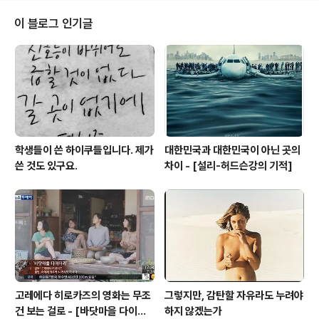
제가 존경하는 카피라이터 정철 선배님과 세월호를 잊지말
자는 공익광고를 몇 편 제작해서 페이스북에 공유를 했습
이 블로그 인기글
니다. 그런데 며칠 전 제게도 세월호 카피를 쓸 수 있는지
문의를 해왔습니다. 망설였습니다. 자칫 하찮은 잔재주나
공명심으로 비쳐지지나 않을까 하는 걱정 때문이었습니다.
그러나 친한 사이도 아닌데 프로젝트를 제안한 이용택 실
장의 용기와 진심을 믿고 몇 개의 카피를 썼..
학생들이 쓴 하이쿠들입니다. 제가
대한민국과 대한민국이 아닌 곳의
쓴 것도 있구요.
차이 - [설리-허드슨강의 기적]
고레에다 히로카즈의 영화는 무조
그렇지만, 감탄할 자유라도 누려야
건 보는 걸로 - [바닷마을 다이어
하지 않겠는가