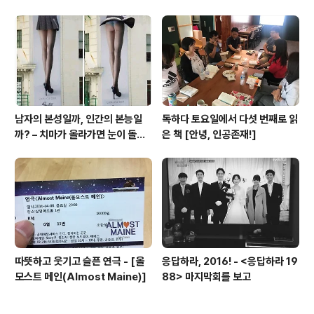
리]
남자의 본성일까, 인간의 본능일
독하다 토요일에서 다섯 번째로 읽
까? – 치마가 올라가면 눈이 돌아
은 책 [안녕, 인공존재!]
간다
따뜻하고 웃기고 슬픈 연극 - [올
응답하라, 2016! - <응답하라 19
모스트 메인(Almost Maine)]
88> 마지막회를 보고