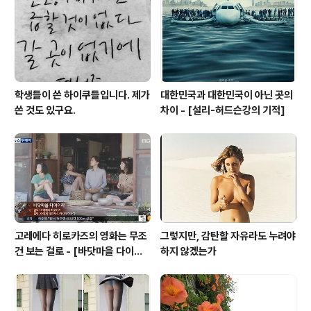
기존의 정부광고보다는 일반 기업PR처럼 느껴졌으면 하는
마음으로 진행을 했습니다. 맨 처음 아이디어에 비하면 많
이 두..
학생들이 쓴 하이쿠들입니다. 제가
대한민국과 대한민국이 아닌 곳의
쓴 것도 있구요.
차이 - [설리-허드슨강의 기적]
고레에다 히로카즈의 영화는 무조
그렇지만, 감탄할 자유라도 누려야
건 보는 걸로 - [바닷마을 다이어
하지 않겠는가
리]