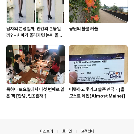
남자의 본성일까, 인간의 본능일
공원의 불륜 커플
까? – 치마가 올라가면 눈이 돌아
간다
독하다 토요일에서 다섯 번째로 읽
따뜻하고 웃기고 슬픈 연극 - [올
은 책 [안녕, 인공존재!]
모스트 메인(Almost Maine)]
의안내
티스토리
로그인
고객센터