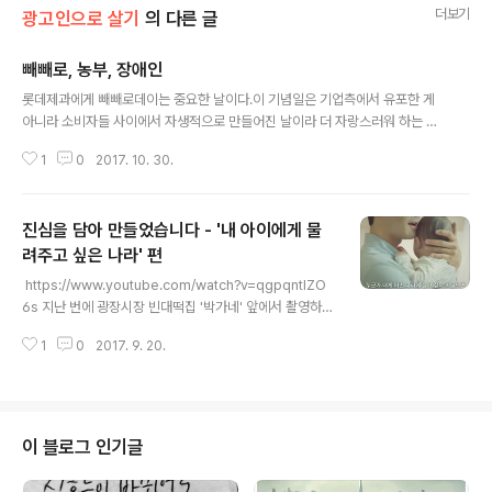
더보기
광고인으로 살기
의 다른 글
빼빼로, 농부, 장애인
글 내용
롯데제과에게 빼빼로데이는 중요한 날이다.이 기념일은 기업측에서 유포한 게
아니라 소비자들 사이에서 자생적으로 만들어진 날이라 더 자랑스러워 하는 자
산이기도 하다. 그런데 이제 11월11일이 빼빼로데이라는 걸 모르는 사람이 거의
1
0
2017. 10. 30.
없다.혹시 한 번쯤 "11월 11일은 농업의 날입니다. 장애인의 날이기도 하구요.
롯데 빼빼로가 알려 드렸습니다" 같은 광고를 내보내면 어떨까. 새로 온에어된
빼빼로 광고를 오늘 아침에 보고 문득 든 생각이다. 물론 그 기업의 정서로는 매
진심을 담아 만들었습니다 - '내 아이에게 물
우 힘든 일이겠지만. http://www.tvcf.co.kr/YCf/V.asp?Code=A000329
257
려주고 싶은 나라' 편
글 내용
​​​​ https://www.youtube.com/watch?v=qgpqntIZO
6s 지난 번에 광장시장 빈대떡집 '박가네' 앞에서 촬영하는
사진을 페이스북 담벼락에 올린 적이 있었죠. 그 때 찍은 광
1
0
2017. 9. 20.
고입니다. 사실은 저희가 문화체육관광부가 진행한 '국민
통합 캠페인' 경쟁PT에 참가했습니다. 다행히 우리 회사가
낸 아이디어가 채택되어 문재인 정부가 공식적으로 처음
집행하는 광고를 찍는 영광을 누릴 수 있었구요. '누군가 내
게 어떤 나라에 살고 싶냐 물으면 내 아이에게 물려주고 싶
이 블로그 인기글
은 나라라고 대답하겠습니다'라는 카피는 저희들의 바람이
기도 해서 정말 진심을 다해 찍고 카피를 가다듬었습니다.