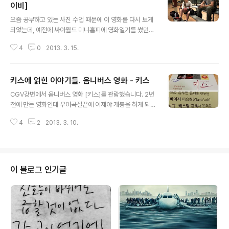
이비]
글 내용
요즘 공부하고 있는 사진 수업 때문에 이 영화를 다시 보게
되었는데, 예전에 싸이월드 미니홈피에 영화일기를 썼던
기억이 나서 다시 찾아보았습니다. 2005년 3월 20일에
4
0
2013. 3. 15.
올렸으니 8년 전에 쓴 글이로군요. 섹스의 가능성이 완벽
하게 배제된 멜러 드라마가 존재할 수 있을까. 여기 그런 영
화 한편이 있다. 클린트 이스트우드의 25번째 감독 작품,
키스에 얽힌 이야기들. 옴니버스 영화 - 키스
밀리언달러 베이비. 왕년에 컷맨(링의 응급치료 트레이너)
글 내용
으로 이름을 날리다 지금은 허름한 체육관을 운영하는 트
CGV강변에서 옴니버스 영화 [키스]를 관람했습니다. 2년
레이너 프랭키에게 매기라는 서른 한살 짜리 여자애가 권
전에 만든 영화인데 우여곡절끝에 이제야 개봉을 하게 되
투를 하고싶다며 찾아온다. 그녀는 가난한 집에서 태어나
었다고 합니다. 여덟 편의 키스에 얽힌 이야기들로, 거의 하
열세살부터 지금까지 웨이트리스를 하고있는 순 깡촌년이
4
2
2013. 3. 10.
룻동안에 다 찍은 영화들이라고 합니다. 제작비도 적고 시
다. 여자 선수는 키우지 않는다는 원칙을 가지고 있는 프랭
간, 장소 등에 제약이 많은 인디영화였기 때문이겠죠. 저는
키는 일언지하에 그녀의 제의를 거절한다...
북한의 핵발사로 인해 라디오 생방송 스튜디오에 갇힌 채
청취자들에게 유언처럼 서로의 오랜 사랑을 고백하게 되는
디제이와 PD의 이야기인 '행복한 오후 2시' 와 골목에서
이 블로그 인기글
친구 삥뜯던 반장을 혼내주던 여고생 이야기 '소녀시대', 그
리고 키스방에서 일하는 키스 알바생에게 훈계를 당하는
고시생 시봉이 이야기인 '달인' 이 재밌었습니다. 배우 김혜
나 씨는 제 여친과 친분이 있는 사이인데, 마침 이 영화에
출연하는 열 아홉 명의 배..