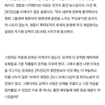
파이다. 경찰로 시작했지만 지금은 조직의 중간 보스급이다. 이건 뭐
[무간도]를 비껴가기 힘든 설정이다. ‘적의 내부에 침투해 활약하다가
점점 그들에게 동화되어 정체성에 혼란을 느끼는 주인공’이란 공식이
딱 나오지 않는가. 경찰이 폭력조직의 후계자 문제에 적극 개입한다는
설정은 두기봉 감독의 [흑사회] 시리즈와 흡사하다.
그런데도 박훈정 감독은 비껴가지 않는다. 오히려 더 강력한 캐릭터와
상황들로 기존 작품들의 흔적을 지우려 한다. 그래서 틈만 나면 이자성
을 다그치는 강과장은 [무간도]의 황반장보다 다섯 배는 더 싸늘하고
피를 나누지 않은 ‘브라더’ 정청은 [도니 브레스코]의 알 파치노보다 더
잔정이 많다. 그렇더라도 감독이 수많은 오해를 무릅쓰고 그런 야심을
밀어붙일 수 있었던 이유 중 하나는 출연 배우들에 대한 믿음 때문이 아
니었을까?