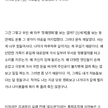
그건 그렇고 우린 왜 자꾸 ‘깡패영화’를 보는 걸까? [신세계]를 보는 동
안에도 온통 그 생각이 마음을 어지럽혔다. 그러다 문득 깨달았다. 사는
게 너무 힘들어서다. 나아가 하루하루 살아가는 게 무섭기 때문이다. 왜
단란한 가족이 휴일에 대공원에 가서 일부러 무서운 청룡열차를 타고
소리를 지르는가. 왜 귀신의 집에 들르는가. 왜 다정한 연인들이 손에
손잡고 극장에 가서 귀한 돈을 써가며 주인공이 불치병에 걸려 죽는 걸
보고 질질 짜는가. 그러면 좀 낫기 때문이다. 아, 그래도 내가 저놈들보
다는 덜 힘들구나. 적어도 나는 지금 당장 영화보고 나가다가 칼에 찔리
거나 나이롱줄에 목이 콱 졸려 죽진 않겠구나.
이자성은 강과장이 오래 전에 ‘골드문’이라는 폭력조직에 심어놓은 스