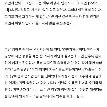
가만히 있어도 그림이 되는 배우 이정재. 연기력이 모자라던 [모래시
계] 때처럼 정말로 ‘가만히’ 있던 적도 있었다. 그러나 이젠 베테랑이다.
그리고 거울 효과라는 게 있다. 이런 귀신 같은 배우들과 함께 연기를
하면서 어떻게 연기가 좋아지지 않을 수 있겠는가.
그냥 넘어갈 수 없는 연기자들이 또 있다. ‘연변거지들’이다. 인천국제
공항에 처음 등장할 때는 좀 억지가 아닌가 싶었는데 이건 갈수록 존재
감이 커지는 것이었다. 특히 송지효를 습격하다 한 명이 총에 맞아 쓰러
지자 “소풍 왔넨?!” 이라 외치며 저돌적으로 쳐들어가던 무대뽀들이 장
례식장에선 허겁지겁 음식을 집어먹다 이자성과 눈이 마주치자 쩔쩔매
는 연기는 정말 압권이다. 연변 거지 삼인방의 이름은 김병옥 우정국 박
인수. 미친 존재감이란 바로 이런 경우가 아닌가 싶다. 신선한 캐릭터들
을 창조해 멋지게 써먹은 감독에게도 박수를 보내고 싶다.