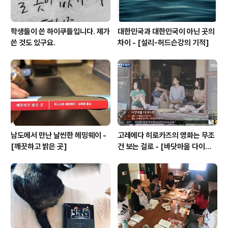
학생들이 쓴 하이쿠들입니다. 제가
대한민국과 대한민국이 아닌 곳의
쓴 것도 있구요.
차이 - [설리-허드슨강의 기적]
남도에서 만난 날씬한 헤밍웨이 -
고레에다 히로카즈의 영화는 무조
[깨끗하고 밝은 곳]
건 보는 걸로 - [바닷마을 다이어
리]