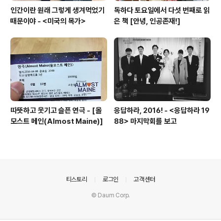
인간이란 원래 그렇게 생겨먹었기
독하다 토요일에서 다섯 번째로 읽
때문이야 - <미국의 목가>
은 책 [안녕, 인공존재!]
따뜻하고 웃기고 슬픈 연극 - [올
응답하라, 2016! - <응답하라 19
모스트 메인(Almost Maine)]
88> 마지막회를 보고
의안내
티스토리
로그인
고객센터
© Daum Corp.