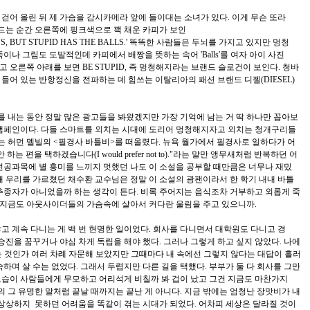
걷어 올린 뒤 제 가슴을 감시카메라 앞에 들이대는 소녀가 있다. 이게 무슨 또라
 드는 순간 오른쪽에 핑크색으로 꽥 채운 카피가 보인
AINS, BUT STUPID HAS THE BALLS.' 똑똑한 사람들은 두뇌를 가지고 있지만 멍청
이나 그림도 도발적인데 카피에서 배짱을 뜻하는 속어 'Balls'를 여자 아이 사진
고 오른쪽 아래를 보면 BE STUPID, 즉 멍청해지라는 브랜드 슬로건이 보인다. 청바
들어 있는 반항정신을 전파하는 데 힘쓰는 이탈리아의 패션 브랜드 디젤(DIESEL)
 내는 동안 정말 많은 광고들을 봐왔겠지만 가장 기억에 남는 거 딱 하나만 꼽아보
 캠페인이다. 다들 스마트를 외치는 시대에 도리어 멍청해지자고 외치는 청개구리들
나는 허먼 멜빌의 <필경사 바틀비>를 떠올렸다. 뉴욕 월가에서 필경사로 일하다가 어
는 편을 택하겠습니다(I would prefer not to)."라는 말만 앵무새처럼 반복하던 어
전공과목에 별 흥미를 느끼지 멋했던 나도 이 소설을 공부할 때만큼은 너무나 재밌
때 우리를 가르쳤던 채수환 교수님은 정말 이 소설의 광팬이라서 한 학기 내내 바틀
추종자가 아니었을까 하는 생각이 든다. 비록 주어지는 음식조차 거부하고 외롭게 죽
지금도 아웃사이더들의 가슴속에 살아서 커다란 울림을 주고 있으니까.
고 계속 다니는 게 백 번 현명한 일이었다. 회사를 다니면서 대학원도 다니고 경
 승진을 꿈꾸거나 야심 차게 독립을 해야 했다. 그러나 그렇게 하고 싶지 않았다. 나에
는 것인가 여러 차례 자문해 보았지만 그때마다 내 속에선 그렇지 않다는 대답이 흘러
속하며 살 수는 없었다. 그래서 두렵지만 다른 길을 택했다. 부부가 둘 다 회사를 그만
모습이 사람들에게 무모하고 어리석게 비칠까 봐 겁이 났고 그건 지금도 마찬가지
라의 그 유명한 말처럼 끝날 때까지는 끝난 게 아니다. 지금 밖에는 엄청난 장맛비가 내
나 상상하지 못하던 어려움을 똑같이 겪는 시대가 되었다. 어차피 세상은 달라질 것이