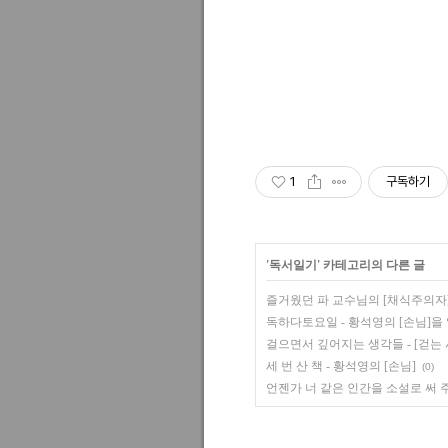
1
구독하기
'
독서일기
' 카테고리의 다른 글
즐거웠던 파 교수님의 [채식주의자]
독하다토요일 - 황석영의 [손님]을
걸으면서 깊어지는 생각들 - [걷는 
세 번 산 책 - 황석영의 [손님]
(0)
언젠가 너 같은 인간을 소설로 써 주