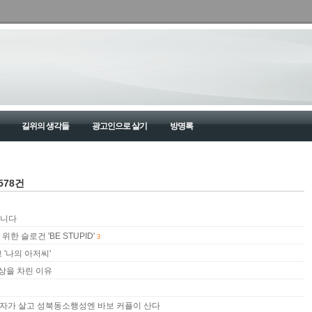
길위의 생각들
광고인으로 살기
방명록
578건
습니다
한 슬로건 'BE STUPID'
3
 '나의 아저씨'
술상을 차린 이유
 왕자가 살고 성북동소행성엔 바보 커플이 산다