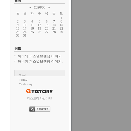
달력
«
2026/08
»
일
월
화
수
목
금
토
1
2
3
4
5
6
7
8
9
10
11
12
13
14
15
16
17
18
19
20
21
22
23
24
25
26
27
28
29
30
31
링크
쌔비의 퍼스널브랜딩 이야기.
쌔비의 퍼스널브랜딩 이야기.
Total
Today
Yesterday
티스토리 가입하기!