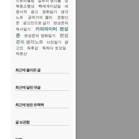
스토리텔링
길위의 생각들
성
북동소행성
빡세게이삼일
세
종서적
광고
영화일기
생각
노트
공처가의 캘리
경향신
문
광고인으로 살기
편성준의
카피라이터 편성
독서일기
준
편성
편성준의 영화일기
준의 생각노트
사진일기
광
고인
독후감
독하다 토요일
박호산
최근에 올라온 글
최근에 달린 댓글
최근에 받은 트랙백
글 보관함