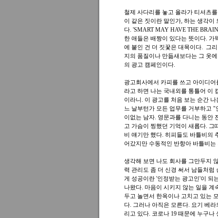
철제 사다리를 놓고 올라가 티셔츠를 
이 같은 짓이란 말인가, 하는 생각이
다. 'SMART MAY HAVE THE BR
한 애들은 배짱이 있다는 뜻이다. 가뜩
에 붙인 건 더 짓꿏은 대목이다. 그리
지의 품질이나 만듦새보다는 그 옷에 
의 광고 캠페인이다.
광고회사에서 카피를 쓰고 아이디어를
라고 하면 나는 국내외를 통틀어 이
이라니. 이 광고를 처음 보는 순간 
느 날부턴가 모든 업무를 거부하고 "안 하
이없는 남자. 영문과를 다니는 동안 
고 가슴이 찡했던 기억이 새롭다. 그
비 얘기만 했다. 히피들도 바틀비의 
어갔지만 수동적인 반항아 바틀비는 
생각해 보면 나도 회사를 그만두지 않
력 관리도 좀 더 신경 써서 남들처럼
게 성공이란 '인정받는 광고인'이 되
나왔다. 마음이 시키지 않는 일을 계
두고 놀면서 한옥이나 고치고 있는 
다. 그러나 아직은 모른다. 요기 베
리고 있다. 코로나 19 때문에 누구