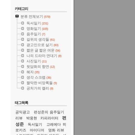
카테고리
분류 전체보기
(579)
독서일기
(151)
영화일기
(105)
음주일기
(7)
길위의 생각들
(61)
광고인으로 살기
(83)
짧은 글 짧은 여운
(54)
나의 드라마 연대기
(8)
사진일기
(11)
뒷담화의 향연
(12)
혜자
(35)
생각 스크랩
(36)
짤막한 비망록들
(5)
공처가의 캘리
(9)
태그목록
공익광고
편성준의 음주일기
편
리뷰
박웅현
카피라이터
성준
독서일기
고레에다 히
로카즈
아이디어
영화 리뷰